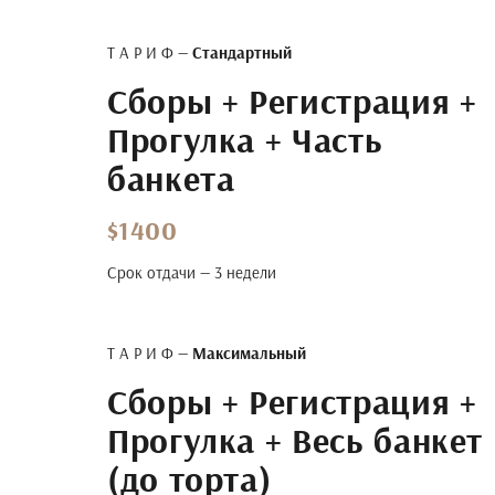
Т А Р И Ф —
Стандартный
Сборы + Регистрация +
Прогулка + Часть
банкета
$1400
Срок отдачи — 3 недели
Т А Р И Ф —
Максимальный
Сборы + Регистрация +
Прогулка + Весь банкет
(до торта)