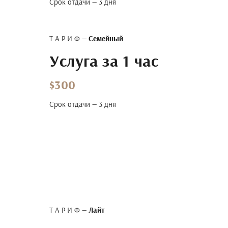
Срок отдачи — 3 дня
Т А Р И Ф —
Семейный
Услуга за 1 час
$300
Срок отдачи — 3 дня
Т А Р И Ф —
Лайт